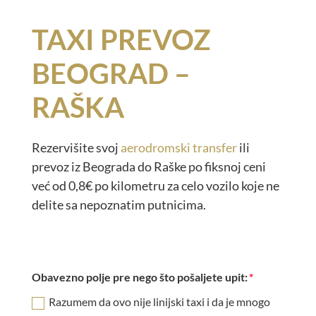
TAXI PREVOZ
BEOGRAD –
RAŠKA
Rezervišite svoj
aerodromski transfer
ili
prevoz iz Beograda do Raške po fiksnoj ceni
već od 0,8€ po kilometru za celo vozilo koje ne
delite sa nepoznatim putnicima.
Obavezno polje pre nego što pošaljete upit:
Razumem da ovo nije linijski taxi i da je mnogo