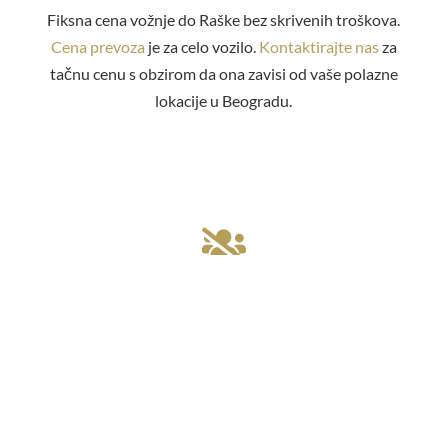
Fiksna cena vožnje do Raške bez skrivenih troškova.
Cena prevoza
je za celo vozilo.
Kontaktirajte nas
za
tačnu cenu s obzirom da ona zavisi od vaše polazne
lokacije u Beogradu.

100% PRIVATNI TRANSFER
Mi nismo linijski taksi! Kod nas rezervišete taksi iz
Beograda do Raške bez deljenja sa nepoznatim
putnicima. Vi birate vreme i mesto polaska.
Obavezna blagovremena
rezervacija vožnje
.