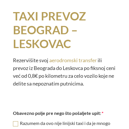
TAXI PREVOZ
BEOGRAD –
LESKOVAC
Rezervišite svoj
aerodromski transfer
ili
prevoz iz Beograda do Leskovca po fiksnoj ceni
već od 0,8€ po kilometru za celo vozilo koje ne
delite sa nepoznatim putnicima.
Obavezno polje pre nego što pošaljete upit:
Razumem da ovo nije linijski taxi i da je mnogo