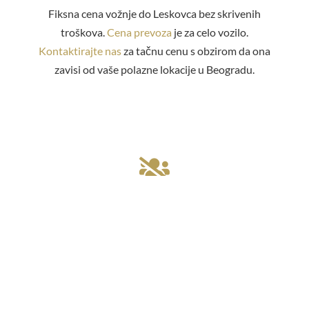
Fiksna cena vožnje do Leskovca bez skrivenih
troškova.
Cena prevoza
je za celo vozilo.
Kontaktirajte nas
za tačnu cenu s obzirom da ona
zavisi od vaše polazne lokacije u Beogradu.

100% PRIVATNI TRANSFER
Mi nismo linijski taksi! Kod nas rezervišete taksi iz
Beograda do Leskovca bez deljenja sa nepoznatim
putnicima. Vi birate vreme i mesto polaska.
Obavezna blagovremena
rezervacija vožnje
.