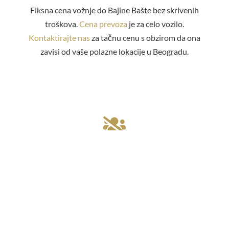
Fiksna cena vožnje do Bajine Bašte bez skrivenih
troškova.
Cena prevoza
je za celo vozilo.
Kontaktirajte nas
za tačnu cenu s obzirom da ona
zavisi od vaše polazne lokacije u Beogradu.

100% PRIVATNI TRANSFER
Mi nismo linijski taksi! Kod nas rezervišete taksi iz
Beograda do Bajine Bašte bez deljenja sa
nepoznatim putnicima. Vi birate vreme i mesto
polaska. Obavezna blagovremena
rezervacija vožnje
.