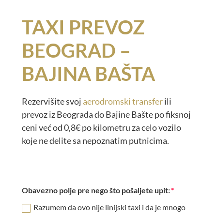
TAXI PREVOZ
BEOGRAD –
BAJINA BAŠTA
Rezervišite svoj
aerodromski transfer
ili
prevoz iz Beograda do Bajine Bašte po fiksnoj
ceni već od 0,8€ po kilometru za celo vozilo
koje ne delite sa nepoznatim putnicima.
Obavezno polje pre nego što pošaljete upit:
Razumem da ovo nije linijski taxi i da je mnogo