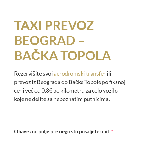
TAXI PREVOZ
BEOGRAD –
BAČKA TOPOLA
Rezervišite svoj
aerodromski transfer
ili
prevoz iz Beograda do Bačke Topole po fiksnoj
ceni već od 0,8€ po kilometru za celo vozilo
koje ne delite sa nepoznatim putnicima.
Obavezno polje pre nego što pošaljete upit: