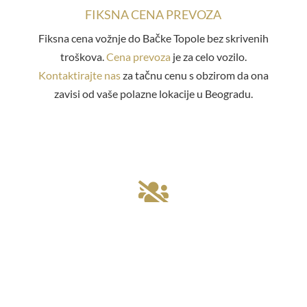
FIKSNA CENA PREVOZA
Fiksna cena vožnje do Bačke Topole bez skrivenih
troškova.
Cena prevoza
je za celo vozilo.
Kontaktirajte nas
za tačnu cenu s obzirom da ona
zavisi od vaše polazne lokacije u Beogradu.

100% PRIVATNI TRANSFER
Mi nismo linijski taksi! Kod nas rezervišete taksi iz
Beograda do Bačke Topole bez deljenja sa
nepoznatim putnicima. Vi birate vreme i mesto
polaska. Obavezna blagovremena
rezervacija vožnje
.